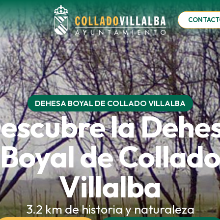
CONTACT
DEHESA BOYAL DE COLLADO VILLALBA
escubre la Dehe
Boyal de Collad
Villalba
3.2 km de historia y naturaleza