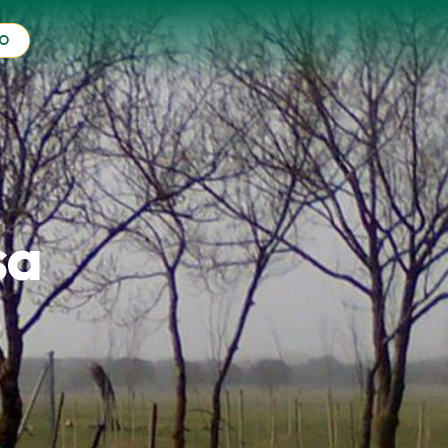
O
sa
o