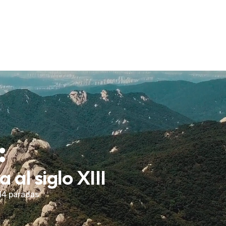
:
al siglo XIII
14 paradas