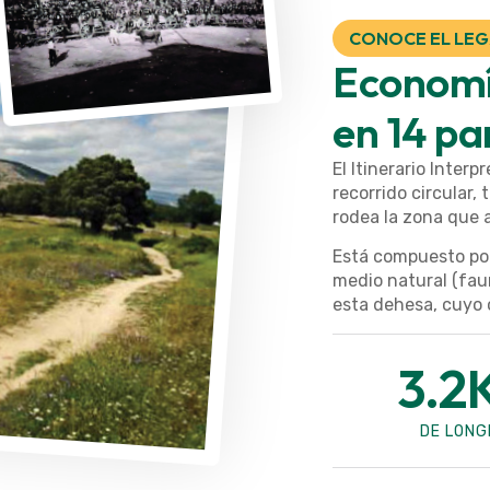
CONOCE EL LEG
Economía
en 14 p
El Itinerario Interp
recorrido circular,
rodea la zona que 
Está compuesto por
medio natural (faun
esta dehesa, cuyo o
3.2
DE LONG